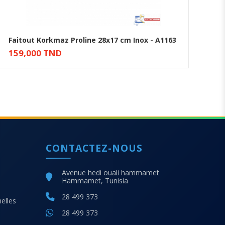
Faitout Korkmaz Proline 28x17 cm Inox - A1163
Fa
159,000 TND
10
Ajouter au panier
CONTACTEZ-NOUS
Avenue hedi ouali hammamet
Hammamet, Tunisia
28 499 373
elles
28 499 373