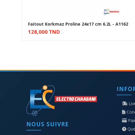
Faitout Korkmaz Proline 24x17 cm 6.2L - A1162
128,000 TND
Ajouter au panier
INFO
Liv
Cond
Pa
NOUS SUIVRE
Que