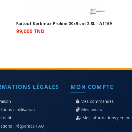
Faitout Korkmaz Proline 20x9 cm 2.8L - A1169
99,000 TND
Ajouter au panier
RMATIONS LÉGALES
MON COMPTE
raison
Mes commandes
itions d'utilisation
Mes avoirs
iement
Mes informations personn
stions Fréquentes FAQ