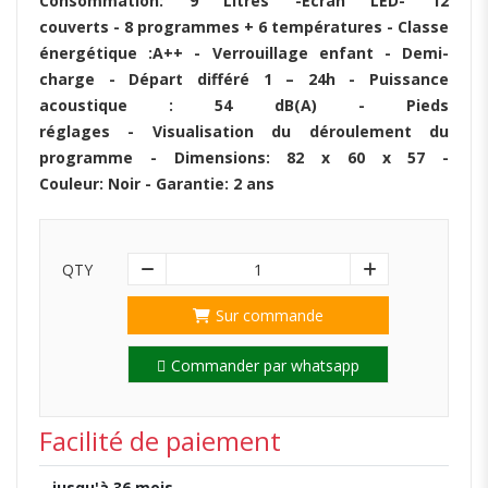
Consommation: 9 Litres -Ecran LED- 12
couverts - 8 programmes + 6 températures - Classe
énergétique :A++ - Verrouillage enfant - Demi-
charge - Départ différé 1 – 24h - Puissance
acoustique : 54 dB(A) - Pieds
réglages - Visualisation du déroulement du
programme - Dimensions: 82 x 60 x 57 -
Couleur: Noir - Garantie: 2 ans
QTY
1
Sur commande
Commander par whatsapp
Facilité de paiement
jusqu'à 36 mois