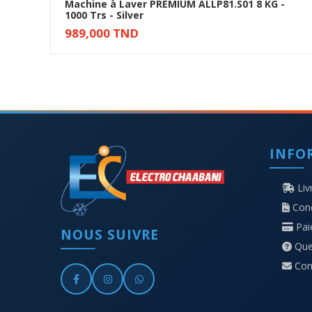
Machine à Laver PREMIUM ALLP81.S01 8 KG -
1000 Trs - Silver
Ajouter au panier
989,000 TND
INFO
Liv
Cond
Pa
NOUS SUIVRE
Que
Con