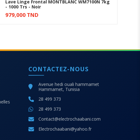
Lave Linge Frontal MONTBLANC WM7100N 7kg
La
- 1000 Trs - Noir
- N
Ajouter au panier
979,000 TND
86
CONTACTEZ-NOUS
Avenue hedi ouali hammamet
Hammamet, Tunisia
28 499 373
elles
28 499 373
Contact@electrochaabani.com
Electrochaabani@yahoo.fr