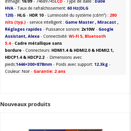
d’image:
16:09
-
74689745
LCD
- Type de dalle :
Dalle
HVA
-
Taux de rafraîchissement:
60 Hz(DLG
120)
-
HLG
-
HDR 10
-
Luminosité du système (cd/m²) :
280
nits (typ.)
- service intelligent :
Game Master , Miracast ,
Réglages rapides
- Puissance sonore:
2x10W
-
Google
Assistant, Alexa
- Connectivité:
Wi-Fi 5, Bluetooth
5.4
-
Cadre métallique sans
bordure
-
Connecteurs:
HDMI1.4 & HDMI2.0 & HDMI2.1,
HDCP1.4 & HDCP2.2
-
Dimensions avec
pieds:
1446×300×878mm
- Poids avec support:
12.3kg
-
Couleur: Noir -
Garantie: 2 ans
Nouveaux produits