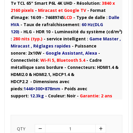
Tv TCL
65"
Smart
P6L 4K UHD
- Résolution:
3840 x
2160 pixels
-
Miracast et Google TV
- Format
d’image:
16:09
-
74689745
LCD
- Type de dalle :
Dalle
HVA
-
Taux de rafraîchissement:
60 Hz(DLG
120)
-
HLG
-
HDR 10
-
Luminosité du système (cd/m²)
:
280 nits (typ.)
- service intelligent :
Game Master ,
Miracast , Réglages rapides
- Puissance
sonore:
2x10W
-
Google Assistant, Alexa
-
Connectivité:
Wi-Fi 5, Bluetooth 5.4
-
Cadre
métallique sans bordure
-
Connecteurs:
HDMI1.4 &
HDMI2.0 & HDMI2.1, HDCP1.4 &
HDCP2.2
-
Dimensions avec
pieds:
1446×300×878mm
- Poids avec
support:
12.3kg
- Couleur: Noir -
Garantie: 2 ans
QTY
1