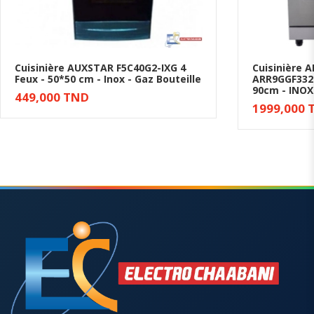
Cuisinière AUXSTAR F5C40G2-IXG 4
Cuisinière 
Feux - 50*50 cm - Inox - Gaz Bouteille
ARR9GGF3322
Ajouter au panier
90cm - INOX
449,000 TND
1999,000 