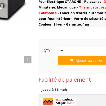
Four Électrique STARONE - Puissance:
2
Minuterie:
Mécanique
-
Thermostat rég
Tournante
- Fonction d'arrêt automati
pour four intérieur - Verre de sécurité
Couleur: Silver - Garantie: 1an
QTY
1
Ajouter au panier
Facilité de paiement
jusqu'à 36 mois