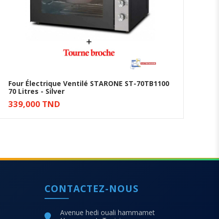
Four Électrique Ventilé STARONE ST-70TB1100
Fou
70 Litres - Silver
20
Ajouter au panier
339,000 TND
CONTACTEZ-NOUS
Avenue hedi ouali hammamet