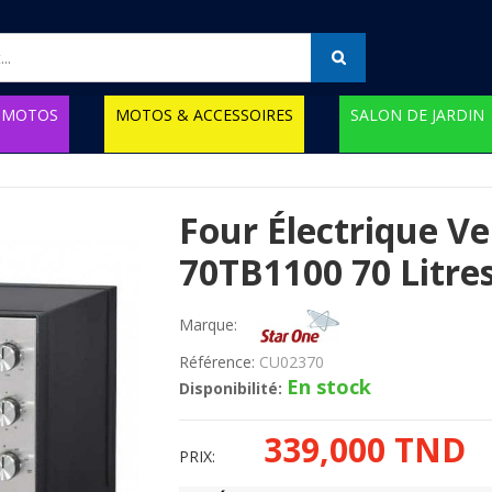
MOTOS
MOTOS & ACCESSOIRES
SALON DE JARDIN
Four Électrique V
70TB1100 70 Litres 
Marque:
Référence:
CU02370
En stock
Disponibilité:
339,000 TND
PRIX: