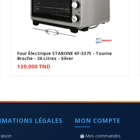
Four Électrique STARONE KF-5375 - Tourne
Broche - 36 Litres - Silver
Ajouter au panier
139,000 TND
RMATIONS LÉGALES
MON COMPTE
raison
Mes commandes